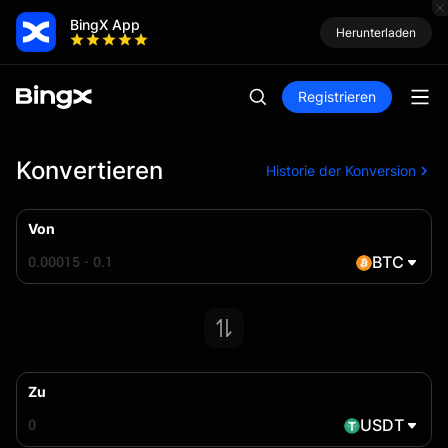
BingX App
Herunterladen
Registrieren
Konvertieren
Historie der Konversion
Von
BTC
Zu
USDT