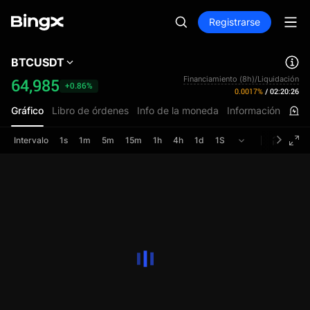
Registrarse
BTCUSDT
Financiamiento (8h)/Liquidación
64,985
+0.86%
0.0017%
/
02:20:26
Gráfico
Libro de órdenes
Info de la moneda
Información
Intervalo
1s
1m
5m
15m
1h
4h
1d
1S