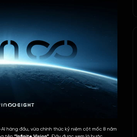
-AI hàng đầu, vừa chính thức kỷ niệm cột mốc 8 năm
ng tên
“Infinite Vision”
. Đây được xem là bước