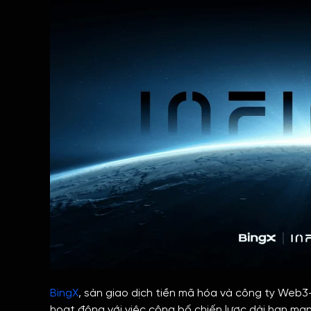
BingX
, sàn giao dịch tiền mã hóa và công ty Web3
hoạt động với việc công bố chiến lược dài hạn ma