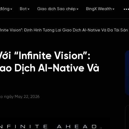
đồng
Bot
Giao dịch Sao chép
BingX Wealth
inite Vision”: Định Hình Tương Lai Giao Dịch AI-Native Và Đa Tài Sản
i “Infinite Vision”:
iao Dịch AI-Native Và
o ngày May 22, 2026