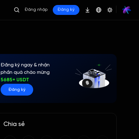
Đăng nhập
Đăng ký
Đăng ký ngay & nhận
phần quà chào mừng
5685+ USDT
Đăng ký
Chia sẻ