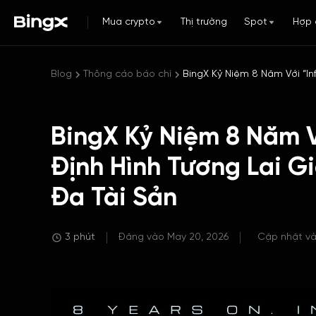
Mua crypto
Thị trường
Spot
Hợp 
Blog
Thông cáo báo chí
BingX Kỷ Niệm 8 Năm Với “Inf
BingX Kỷ Niệm 8 Năm Vớ
Định Hình Tương Lai G
Đa Tài Sản
3 phút
Đăng vào May 20, 2026
Cập nhật và