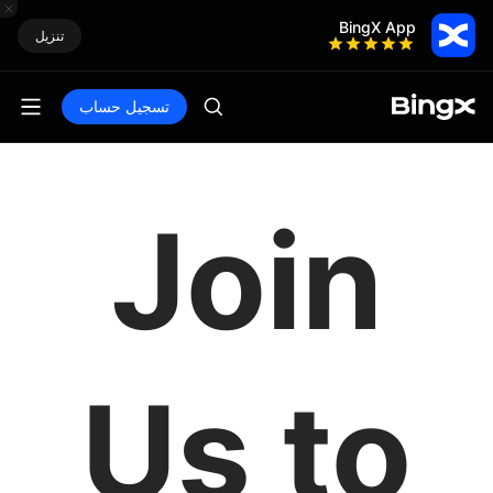
BingX App
تنزيل
تسجيل حساب
Join
Us to