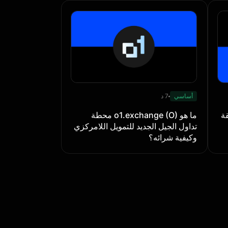
أساسي
7 د
DEX () طبقة
ما هو o1.exchange (O) محطة
تداول الجيل الجديد للتمويل اللامركزي
وكيفية شرائه؟