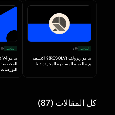
أساسي
6 د
أساسي
8 د
ما هو ريزولف (RESOLV)؟ اكتشف
بنية العملة المستقرة المحايدة دلتا
البورصات ا
كل المقالات (87)