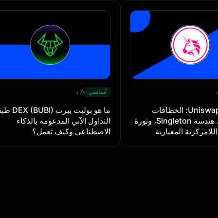
أساسي
7 د
ما هو Uniswap V4: الخطافات
ما هو بولبت بيرب BUBI
المخصصة، هندسة Singleton، وثورة
التداول الآني المدعومة بالذكاء
للامركزية المعيارية
الاصطناعي وكيف تعمل؟