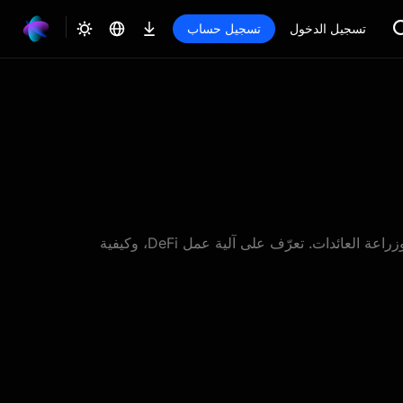
تسجيل الدخول
تسجيل حساب
يستخدم التمويل اللامركزي (DeFi) العقود الذكية لاستبدال المصارف بمنصات التداول اللامركزية (DEX)، والإقراض، والتخزين، وزراعة العائدات. تعرّف على آلية عمل DeFi، وكيفية