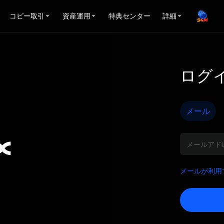
コピー取引
資産運用
特典センター
詳細
ログ
銀行
に、
事情
メール
の方
メー
や解
メールが利用
す。