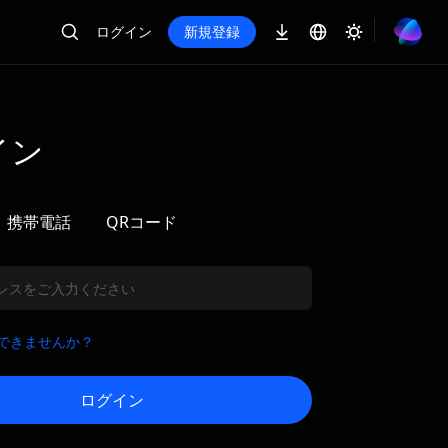
ログイン
新規登録
イン
取引明細書の提出時
技術的な問題や特別な
が生じた場合は、以下
携帯電話
QRコード
法でご連絡ください。
ルにて個別のサポート
決に向けたご案内しま
できませんか？
ログイン