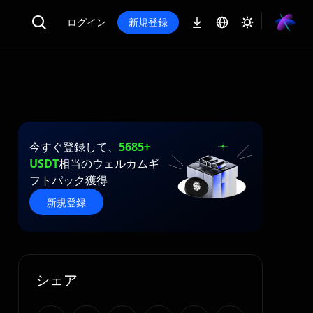
ログイン
新規登録
今すぐ登録して、
5685+
USDT
相当のウェルカムギ
フトパック獲得
新規登録
シェア