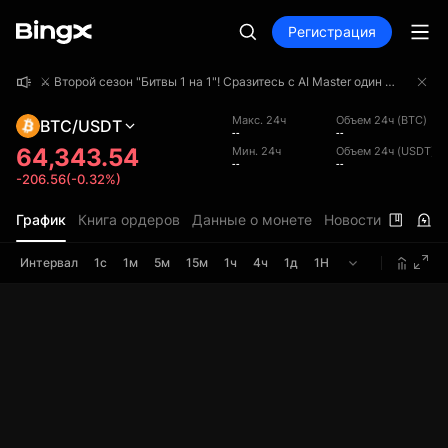
Регистрация
⚔️ Второй сезон "Битвы 1 на 1"! Сразитесь с AI Master один на один и заберите часть призового фонда в 4 000 000 USDT!
⚔️ Второй сезон "Битвы 1 на 1"! Сразитесь с AI Master один на один и заберите часть призового фонда в 4 000 000 USDT!
⚔️ Второй сезон "Битвы 1 на 1"! Сразитесь с AI Master один на один и заберите часть призового фонда в 4 000 000 USDT!
Макс. 24ч
Объем 24ч (BTC)
BTC/USDT
--
--
64,343.54
Мин. 24ч
Объем 24ч (USDT)
--
--
-206.56(-0.32%)
График
Книга ордеров
Данные о монете
Новости
Интервал
1с
1м
5м
15м
1ч
4ч
1д
1Н