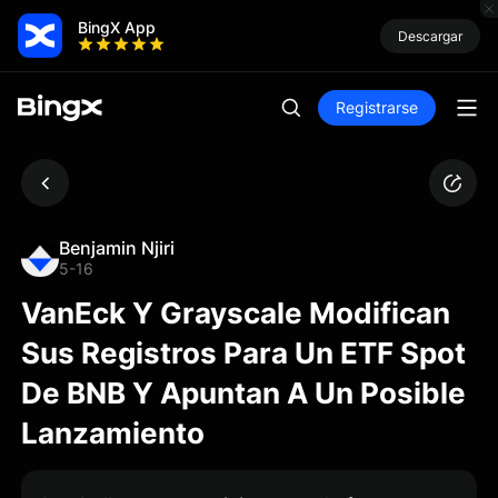
BingX App
Descargar
Registrarse
Benjamin Njiri
5-16
VanEck Y Grayscale Modifican
Sus Registros Para Un ETF Spot
De BNB Y Apuntan A Un Posible
Lanzamiento