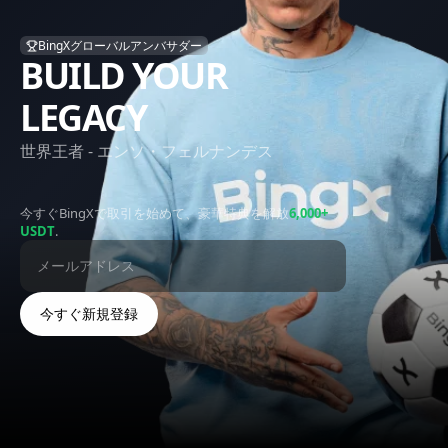
BUILD YOUR
LEGACY
世界王者 - エンソ・フェルナンデス
今すぐBingXで取引を始めて、豪華特典を解放
6,000+
USDT
.
今すぐ新規登録