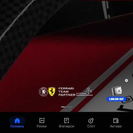
Головна
Ринки
Ф'ючерси
Спот
Активи