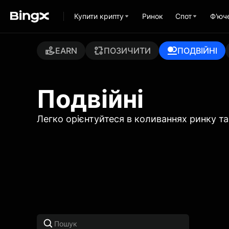
Купити крипту
Ринок
Спот
Ф'юч
EARN
ПОЗИЧИТИ
ПОДВІЙНІ
Подвійні
Легко орієнтуйтеся в коливаннях ринку т