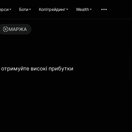
ерси
Боти
Копітрейдинг
Wealth
МАРЖА
а отримуйте високі прибутки