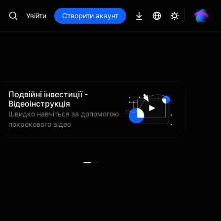
Увійти
Створити акаунт
Подвійні інвестиції -
Подві
Відеоінструкція
для п
Швидко навчіться за допомогою
Купуйт
покрокового відео
дорого
орієнт
ринку