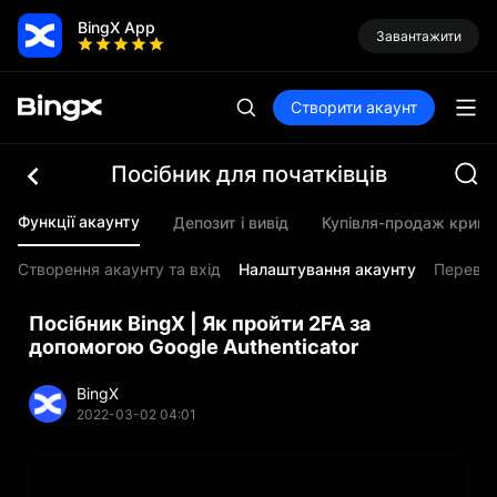
BingX App
Завантажити
Створити акаунт
Посібник для початківців
Функції акаунту
Депозит і вивід
Купівля-продаж крип
Створення акаунту та вхід
Налаштування акаунту
Перевір
Посібник BingX | Як пройти 2FA за
допомогою Google Authenticator
BingX
2022-03-02 04:01