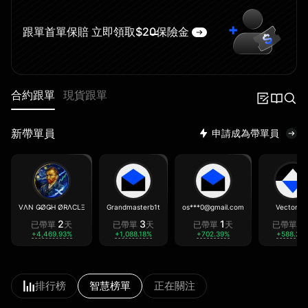
跟單首單保賠 立即領取$20保險金
合約跟單
現貨跟單
新帶單員
申請成為帶單員
VΛN ǤØǤH ØRΛCLΞ
Grandmasterb1t
os***0@gmail.com
Vector36
2
3
1
4
已帶單
天
已帶單
天
已帶單
天
已帶單
+4,469.93%
+1,088.18%
+702.39%
+588.20
排行榜
智慧榜單
正在關注