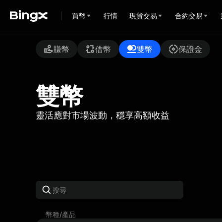
買幣
行情
現貨交易
合約交易
賺幣
借幣
雙幣
保證金
雙幣
靈活應對市場波動，穩享高額收益
幣種/產品