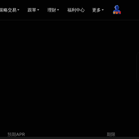
策略交易
跟單
理財
福利中心
更多
雙幣投資-影片教學
影片教學，讓你輕鬆掌握
預期APR
期限