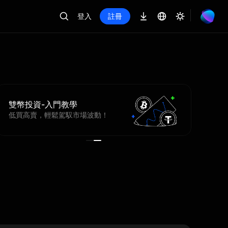
登入
註冊
雙幣投資-入門教學
低買高賣，輕鬆駕馭市場波動！