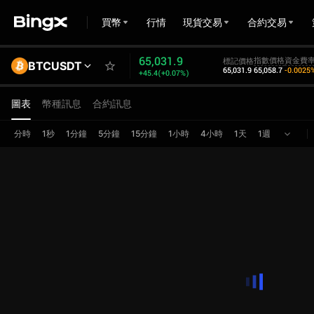
買幣
行情
現貨交易
合約交易
65,031.9
指數價格
資金費率
標記價格
BTCUSDT
65,031.9
65,058.7
-0.0025
+45.4(+0.07%)
圖表
幣種訊息
合約訊息
分時
1秒
1分鐘
5分鐘
15分鐘
1小時
4小時
1天
1週