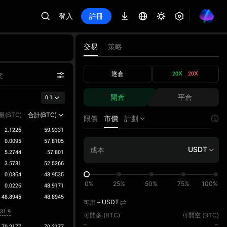
登入
註冊
交易
策略
逐倉
20X
20X
交
開倉
平倉
0.1
量(BTC)
合計(BTC)
限價
市價
計劃
2.1226
59.9331
0.0095
57.8105
USDT
5.2744
57.801
3.5731
52.5266
0.0364
48.9535
0%
25%
50%
75%
100%
0.0226
48.9171
48.8945
48.8945
可用
--
USDT
031.9
可開多 (
BTC
)
可開空 (
BTC
)
--
--
70.2177
70.2177