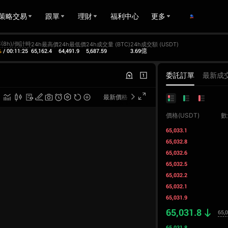
策略交易
跟單
理財
福利中心
更多
(8h)/倒計時
24h最高價
24h最低價
24h成交量 (BTC)
24h成交額 (USDT)
65,162.4
64,491.9
5,687.59
3.69億
%
/
00:11:25
委託訂單
最新成
最新價格
專業版
價格(USDT)
數
65,033.1
65,032.8
65,032.6
65,032.5
65,032.2
65,032.1
65,031.9
65,031.8
65,
65,031.8