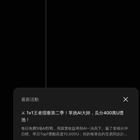
最新活動
⚔️ 1v1王者擂臺第二季！單挑AI大師，瓜分400萬U獎
池！
每日免費5場AI對戰，用真實收益率與AI一決高下。贏了拿積分沖
日榜、單日Top1獎勵高達10,000U；你的每筆合約交易同步計入
交易額賽，單期Top1獨享100,000U——一次參與，雙重獎勵！立