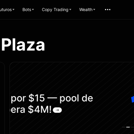
uturos
Bots
Copy Trading
Wealth
 Plaza
Proteja seu 1º Copy
um Voucher de Subs
USDT