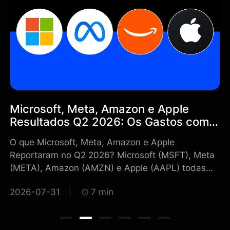
Microsoft, Meta, Amazon e Apple
E
Resultados Q2 2026: Os Gastos com
(
do
IA Ainda Podem Ser Cobertos pelo
R
de
O que Microsoft, Meta, Amazon e Apple
Sp
Fluxo de Caixa?
P
e
Reportaram no Q2 2026? Microsoft (MSFT), Meta
pr
(META), Amazon (AMZN) e Apple (AAPL) todas
um
reportaram receita trimestral que atendeu ou
de
2026-07-31
7 min
2
a
superou as expectativas, confirmando que a
ch
e
demanda relacionada à inteligência artificial
to
permanece forte. No entanto, a reação do
até o 