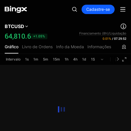
Cadastre-se
BTCUSD
Financiamento (8h)/Liquidação
64,810.6
+1.05%
0.01%
/
07:29:52
Gráfico
Livro de Ordens
Info da Moeda
Informações
Intervalo
1s
1m
5m
15m
1h
4h
1d
1S