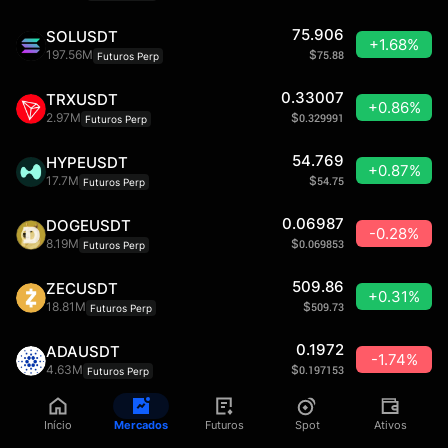
75.906
SOLUSDT
+1.68%
197.56M
$
75.88
Futuros Perp
0.33007
TRXUSDT
+0.86%
2.97M
$
0.329991
Futuros Perp
54.769
HYPEUSDT
+0.87%
17.7M
$
54.75
Futuros Perp
0.06987
DOGEUSDT
-0.28%
8.19M
$
0.069853
Futuros Perp
509.86
ZECUSDT
+0.31%
18.81M
$
509.73
Futuros Perp
0.1972
ADAUSDT
-1.74%
4.63M
$
0.197153
Futuros Perp
8.269
LINKUSDT
+0.00%
Início
Mercados
Futuros
Spot
Ativos
6.6M
$
8.26
Futuros Perp