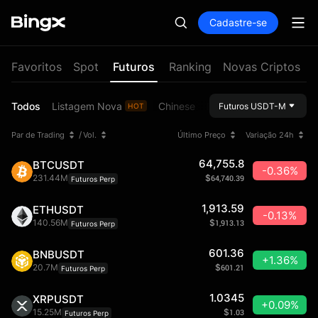
Cadastre-se
Favoritos
Spot
Futuros
Ranking
Novas Criptos
Todos
Listagem Nova
Chinese
RWA
MEME
Inovaçã
Futuros USDT-M
HOT
/
Par de Trading
Vol.
Último Preço
Variação 24h
64,755.8
BTCUSDT
-0.36%
231.44M
$
64,740.39
Futuros Perp
1,913.59
ETHUSDT
-0.13%
140.56M
$
1,913.13
Futuros Perp
601.36
BNBUSDT
+1.36%
20.7M
$
601.21
Futuros Perp
1.0345
XRPUSDT
+0.09%
15.25M
$
1.03
Futuros Perp