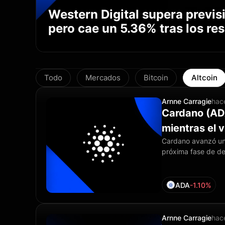
Western Digital supera previs
pero cae un 5.36% tras los re
Todo
Mercados
Bitcoin
Altcoin
Arnne Carragie
hac
Cardano (AD
mientras el 
Cardano avanzó un 
resistencia 
próxima fase de de
movimiento llega c
0.21073. Los indic
eleva la sensibilid
ADA
-1.10%
Arnne Carragie
hac