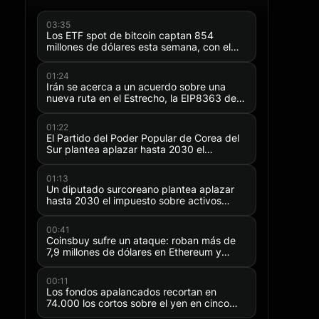
Las acciones de Figma (FIG) caen un
agosto por el aumento de costes de 
03:35
Los ETF spot de bitcoin captan 854
de crecimiento más lenta
millones de dólares esta semana, con el
IBIT de BlackRock a la cabeza con 694
millones
01:24
Irán se acerca a un acuerdo sobre una
nueva ruta en el Estrecho, la EIP8363 de
Ethereum encuentra resistencia y más
01:22
El Partido del Poder Popular de Corea del
Sur plantea aplazar hasta 2030 el
impuesto sobre criptoactivos
01:13
Un diputado surcoreano plantea aplazar
hasta 2030 el impuesto sobre activos
virtuales
00:41
Coinsbuy sufre un ataque: roban más de
7,9 millones de dólares en Ethereum y
TRON
00:11
Los fondos apalancados recortan en
74.000 los cortos sobre el yen en cinco
semanas tras la intervención de Japón en