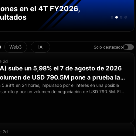
iones en el 4T FY2026,
sultados
Web3
IA
Solo destacado
e 2d
A) sube un 5,98% el 7 de agosto de 2026
volumen de USD 790.5M pone a prueba la
5,98% en 24 horas, impulsado por el interés en una posible
de USD 0.21073
sarrollo y por un volumen de negociación de USD 790.5M. El
on el precio acercándose a la zona de resistencia de USD
adores de impulso muestran señales de sobreextensión, lo que
ad del precio ante un enfriamiento del volumen.
e 2d