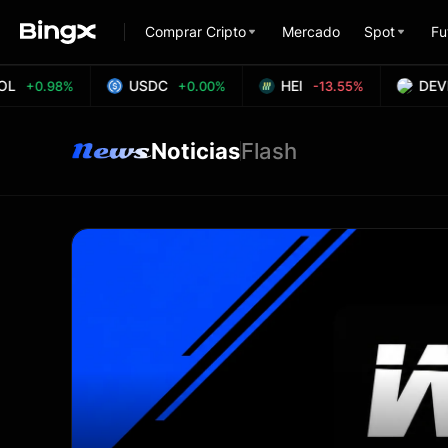
Comprar Cripto
Mercado
Spot
Fu
L
USDC
HEI
DEVE
+0.98%
+0.00%
-13.55%
Noticias
Flash