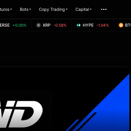
turos
Bots
Copy Trading
Capital
RSE
XRP
HYPE
BTC
+0.00%
-0.58%
-1.04%