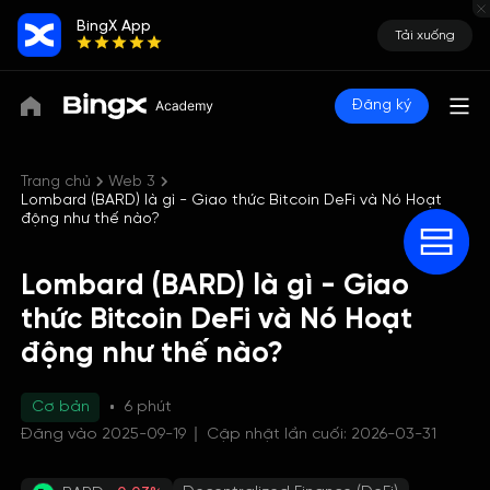
BingX App
Tải xuống
Đăng ký
Trang chủ
Web 3
Lombard (BARD) là gì - Giao thức Bitcoin DeFi và Nó Hoạt
động như thế nào?
Lombard (BARD) là gì - Giao
thức Bitcoin DeFi và Nó Hoạt
động như thế nào?
Cơ bản
6 phút
Đăng vào 2025-09-19
Cập nhật lần cuối: 2026-03-31