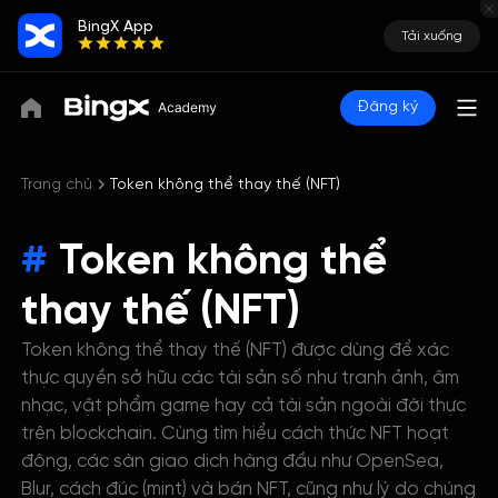
BingX App
Tải xuống
Đăng ký
Trang chủ
Token không thể thay thế (NFT)
#
Token không thể
thay thế (NFT)
Token không thể thay thế (NFT) được dùng để xác
thực quyền sở hữu các tài sản số như tranh ảnh, âm
nhạc, vật phẩm game hay cả tài sản ngoài đời thực
trên blockchain. Cùng tìm hiểu cách thức NFT hoạt
động, các sàn giao dịch hàng đầu như OpenSea,
Blur, cách đúc (mint) và bán NFT, cũng như lý do chúng