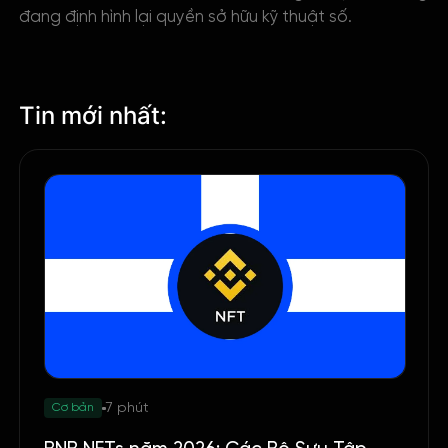
đang định hình lại quyền sở hữu kỹ thuật số.
Tin mới nhất:
7 phút
Cơ bản