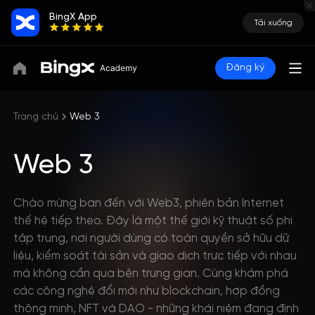
BingX App
Tải xuống
Đăng ký
Trang chủ
Web 3
Web 3
Chào mừng bạn đến với Web3, phiên bản Internet
thế hệ tiếp theo. Đây là một thế giới kỹ thuật số phi
tập trung, nơi người dùng có toàn quyền sở hữu dữ
liệu, kiểm soát tài sản và giao dịch trực tiếp với nhau
mà không cần qua bên trung gian. Cùng khám phá
các công nghệ đổi mới như blockchain, hợp đồng
thông minh, NFT và DAO - những khái niệm đang định