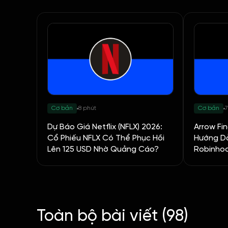
Cơ bản
8 phút
Cơ bản
7
Dự Báo Giá Netflix (NFLX) 2026:
Arrow Fi
Cổ Phiếu NFLX Có Thể Phục Hồi
Hướng D
Lên 125 USD Nhờ Quảng Cáo?
Robinho
Toàn bộ bài viết (98)