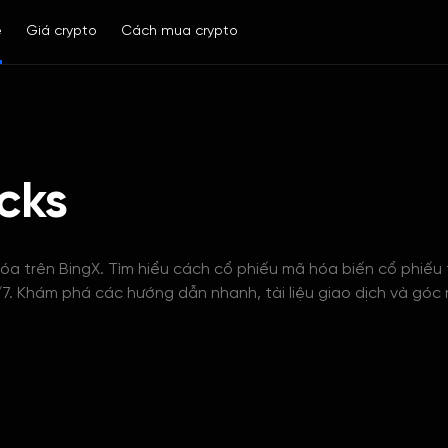
ề
Giá crypto
Cách mua crypto
cks
a trên BingX. Tìm hiểu cách cổ phiếu mã hóa biến cổ phiếu 
7. Khám phá các hướng dẫn nhanh, tài liệu giao dịch và góc n