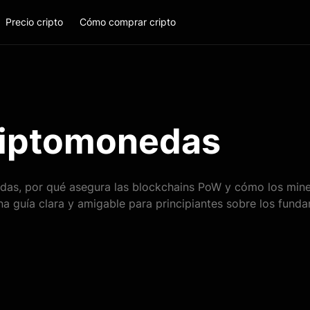
Precio cripto
Cómo comprar cripto
riptomonedas
das, por qué asegura las blockchains PoW y cómo los mine
a guía clara y amigable para principiantes sobre los funda