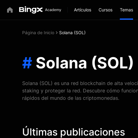
Artículos
Cursos
Temas
Página de Inicio
Solana (SOL)
#
Solana (SOL)
Solana (SOL) es una red blockchain de alta veloc
staking y proteger la red. Descubre cómo funcio
rápidos del mundo de las criptomonedas.
Últimas publicaciones