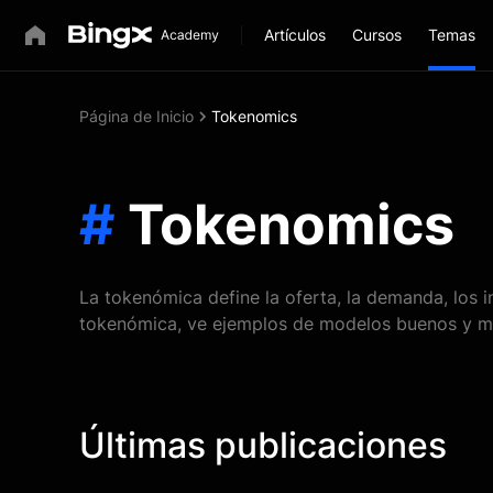
Artículos
Cursos
Temas
Página de Inicio
Tokenomics
#
Tokenomics
La tokenómica define la oferta, la demanda, los i
tokenómica, ve ejemplos de modelos buenos y ma
Últimas publicaciones