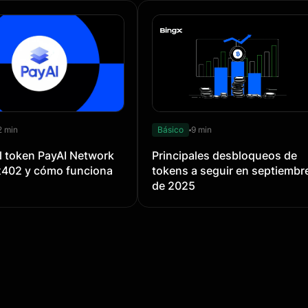
2 min
Básico
9 min
l token PayAI Network
Principales desbloqueos de
x402 y cómo funciona
tokens a seguir en septiembr
de 2025